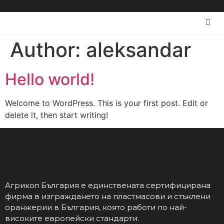
Author:
aleksandar
Hello world!
Welcome to WordPress. This is your first post. Edit or
delete it, then start writing!
Агрикол България е единствената сертифицирана
фирма в изграждането на пластмасови и стъклени
оранжерии в България, която работи по най-
високите европейски стандарти.