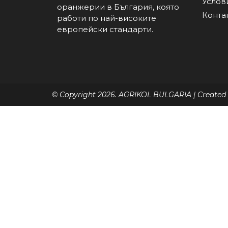
Услов
оранжерии в България, която
Конта
работи по най-високите
европейски стандарти.
© Copyright 2026. AGRIKOL BULGARIA | Created